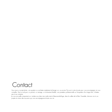
Contact
Vous avez un projet photo, une question ou souhaitez simplement échanger sur vos envies ? Je suis à votre écoute pour vous accompagner et vous
conseiller. Que ce soit pour un portrait, un mariage, un événement familial, une prestation professionnelle ou l'acquisition d'un tirage d'art, n'hésitez
pas à me contacter.
Je vous accueille uniquement sur rendez-vous dans mon studio situé à Beaumont-le-Roger, dans la vallée de la Risle. Ensemble, donnons vie à vos
projets et créons des souvenirs qui vous accompagneront toute une vie.